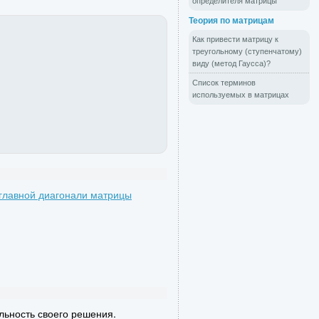
определителя матрицы
Теория по матрицам
Как привести матрицу к
треугольному (ступенчатому)
виду (метод Гаусса)?
Список терминов
используемых в матрицах
главной диагонали матрицы
льность своего решения.