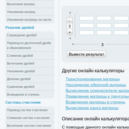
Вычитание матриц
Умножение матриц
-
Умножение матрицы на число
Решение дробей
+
Сокращение дробей
Перевод из десятичной дроби
3
в обыкновенную
Сложение дробей
Вычитание дробей
Другие онлайн калькуляторы
Умножение дробей
Транспонирование матрицы
Деление дробей
Нахождение обратной матрицы
Сравнение дробей
Вычисление определителя матр
Возведение в степень
Приведение матрицы к треуголь
Возведение матрицы в степень
Системы счисления
Вычисление ранга матрицы
Перевод систем счисления
Описание онлайн калькулятор
Сложение систем счисления
Вычитание систем счисления
С помощью данного онлайн кальк