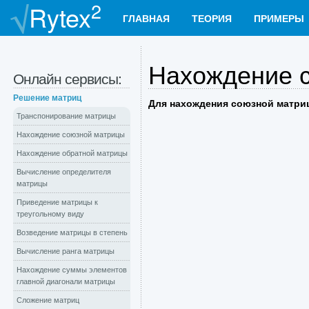
2
Rytex
ГЛАВНАЯ
ТЕОРИЯ
ПРИМЕРЫ
Нахождение 
Онлайн сервисы:
Решение матриц
Для нахождения союзной матр
Транспонирование матрицы
Нахождение союзной матрицы
Нахождение обратной матрицы
Вычисление определителя
матрицы
Приведение матрицы к
треугольному виду
Возведение матрицы в степень
Вычисление ранга матрицы
Нахождение суммы элементов
главной диагонали матрицы
Сложение матриц