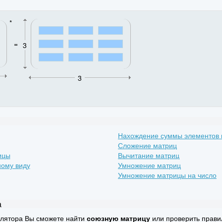
*
=
3
3
Нахождение суммы элементов 
Сложение матриц
ицы
Вычитание матриц
ному виду
Умножение матриц
Умножение матрицы на число
а
улятора Вы сможете найти
союзную матрицу
или проверить прави