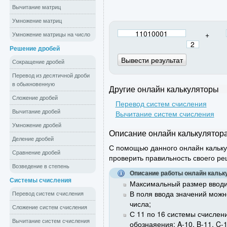
Вычитание матриц
Умножение матриц
+
Умножение матрицы на число
Решение дробей
Сокращение дробей
Перевод из десятичной дроби
в обыкновенную
Другие онлайн калькуляторы
Сложение дробей
Перевод систем счисления
Вычитание дробей
Вычитание систем счисления
Умножение дробей
Описание онлайн калькулятор
Деление дробей
С помощью данного онлайн кальк
Сравнение дробей
проверить правильность своего ре
Возведение в степень
Описание работы онлайн кальк
Системы счисления
Максимальный размер ввод
В поля ввода значений можн
Перевод систем счисления
числа;
Сложение систем счисления
С 11 по 16 системы счислен
Вычитание систем счисления
обознаяения: A-10, B-11, C-1