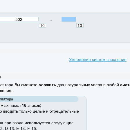
=
Умножение систем счисления
а
улятора Вы сможете
сложить
два натуральных числа в любой
сист
шения.
улятора
имых чисел
16
знаков;
о вводить только целые и отрецательные
ия при вводе используется следующие
2, D-13, E-14, F-15;