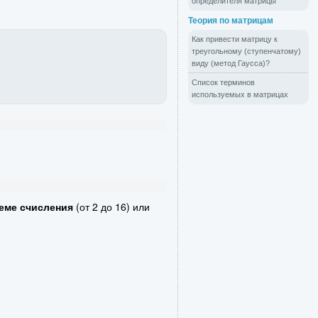
определителя матрицы
Теория по матрицам
Как привести матрицу к
треугольному (ступенчатому)
виду (метод Гаусса)?
Список терминов
используемых в матрицах
еме счисления
(от 2 до 16) или