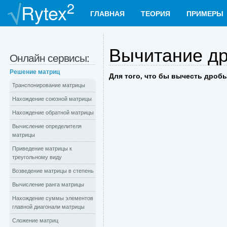
2
Rytex
ГЛАВНАЯ
ТЕОРИЯ
ПРИМЕРЫ
Вычитание д
Онлайн сервисы:
Решение матриц
Для того, что бы вычесть дробь
Транспонирование матрицы
Нахождение союзной матрицы
Нахождение обратной матрицы
Вычисление определителя
матрицы
Приведение матрицы к
треугольному виду
Возведение матрицы в степень
Вычисление ранга матрицы
Нахождение суммы элементов
главной диагонали матрицы
Сложение матриц