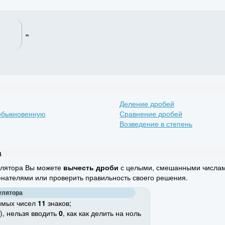
=
Деление дробей
 обыкновенную
Сравнение дробей
Возведение в степень
а
улятора Вы можете
вычесть дроби
с целыми, смешанными числами
нателями или проверить правильность своего решения.
улятора
имых чисел
11
знаков;
), нельзя вводить
0
, как как делить на ноль